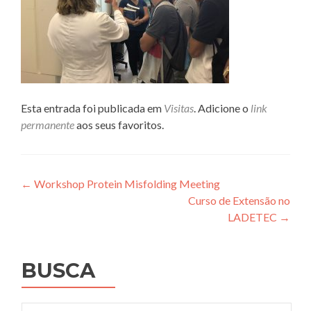
Esta entrada foi publicada em
Visitas
. Adicione o
link
permanente
aos seus favoritos.
Navegação
←
Workshop Protein Misfolding Meeting
Curso de Extensão no
de
LADETEC
→
Post
BUSCA
Pesquisar