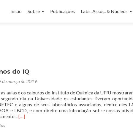
Pular
para
Início
Sobre
Publicações
Labs. Assoc. & Núcleos
o
conteúdo
nos do IQ
2 de março de 2019
s aulas e os calouros do Instituto de Química da UFRJ mostrara
 segundo dia na Universidade os estudantes tiveram oportuni
ETEC e alguns de seus laboratórios associados, dentre eles 
 e LBCD, e com direito uma introdução sobre nossas ativid
Leia
pamentos.
[…]
mais
tas
sobreNovos