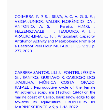
COIMBRA, P. P. S. ; SILVA, A. C. A. G. S. E. ;
VEIGA-JUNIOR, VALDIR FLORÊNCIO DA ;
ANTONIO, A. S. ; Pereira, H.M.G. ;
FELZENSZWALB, I. ; TEODORO, A. J. ;
ARAUJO-LIMA, C. F. . Antioxidant Capacity,
Antitumor Activity and Metabolomic Profile of
a Beetroot Peel Flour. METABOLITES, v. 13, p.
277, 2023.
CARRERA SANTOS, LILI J. ; FONTES, JÉSSICA
G. ; SANTOS, GUSTAVO R. CARDOSO DOS
; PADILHA, MÔNICA COSTA ; OPAZO,
RAFAEL . Reproductive cycle of the female
Anisotremus scapularis (Tschudi, 1846) on the
marine coast of Callao, basic knowledge to go
towards its aquaculture. FRONTIERS IN
MARINE SCIENCE, v. 9, p. 1-16, 2022.