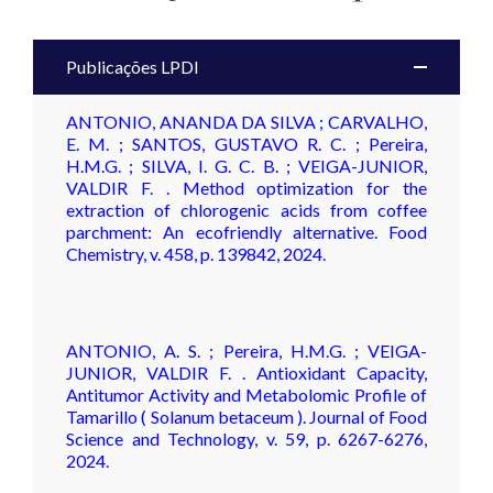
Publicações LPDI
ANTONIO, ANANDA DA SILVA ; CARVALHO,
E. M. ; SANTOS, GUSTAVO R. C. ; Pereira,
H.M.G. ; SILVA, I. G. C. B. ; VEIGA-JUNIOR,
VALDIR F. . Method optimization for the
extraction of chlorogenic acids from coffee
parchment: An ecofriendly alternative. Food
Chemistry, v. 458, p. 139842, 2024.
ANTONIO, A. S. ; Pereira, H.M.G. ; VEIGA-
JUNIOR, VALDIR F. . Antioxidant Capacity,
Antitumor Activity and Metabolomic Profile of
Tamarillo ( Solanum betaceum ). Journal of Food
Science and Technology, v. 59, p. 6267-6276,
2024.