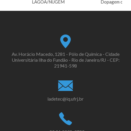
LAGOA/NUGEM
Dopagem comem
ativ
Av. Horácio Macedo, 1281 - Pólo de Química - Cidade
Universitária Ilha do Fundão - Rio de Janeiro/RJ - CEP:
21941-598
ladetec@iq.ufrj.br