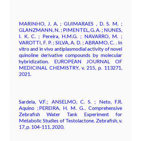
MARINHO, J. A. ; GUIMARAES , D. S. M. ;
GLANZMANN, N. ; PIMENTEL, G. A. ; NUNES,
I. K. C. ; Pereira, H.M.G. ; NAVARRO, M. ;
VAROTTI, F. P. ; SILVA, A. D. ; ABRAMO, C. . In
vitro and in vivo antiplasmodial activity of novel
quinoline derivative compounds by molecular
hybridization. EUROPEAN JOURNAL OF
MEDICINAL CHEMISTRY, v. 215, p. 113271,
2021.
Sardela, V.F. ; ANSELMO, C. S. ; Neto, F.R.
Aquino ; PEREIRA, H. M. G. . Comprehensive
Zebrafish Water Tank Experiment for
Metabolic Studies of Testolactone. Zebrafish, v.
17, p. 104-111, 2020.