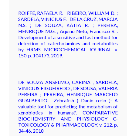
ROIFFÉ, RAFAELA R. ; RIBEIRO, WILLIAM D. ;
SARDELA, VINÍCIUS F. ; DE LA CRUZ, MÁRCIA
N.S. ; DE SOUZA, KÁTIA R. ; PEREIRA,
HENRIQUE M.G. ; Aquino Neto, Francisco R. .
Development of a sensitive and fast method for
detection of catecholamines and metabolites
by HRMS. MICROCHEMICAL JOURNAL, v.
150, p. 104173, 2019.
DE SOUZA ANSELMO, CARINA ; SARDELA,
VINICIUS FIGUEIREDO ; DE SOUSA, VALERIA
PEREIRA ; PEREIRA, HENRIQUE MARCELO
GUALBERTO . Zebrafish ( Danio rerio ): A
valuable tool for predicting the metabolism of
xenobiotics in humans?. COMPARATIVE
BIOCHEMISTRY AND PHYSIOLOGY C-
TOXICOLOGY & PHARMACOLOGY, v. 212, p.
34-46, 2018