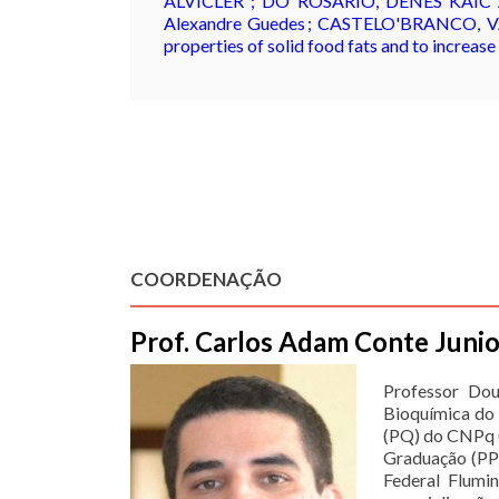
ALVICLER ; DO ROSÁRIO, DENES KAIC 
Alexandre Guedes ; CASTELO'BRANCO, VANE
properties of solid food fats and to incr
COORDENAÇÃO
Prof. Carlos Adam Conte Juni
Professor Dou
Bioquímica do 
(PQ) do CNPq 
Graduação (PPG
Federal Flumi