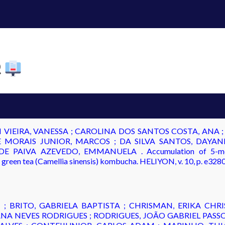
Q
VIEIRA, VANESSA ; CAROLINA DOS SANTOS COSTA, ANA ;
ORAIS JUNIOR, MARCOS ; DA SILVA SANTOS, DAYANE 
PAIVA AZEVEDO, EMMANUELA . Accumulation of 5-methylt
 green tea (Camellia sinensis) kombucha. HELIYON, v. 10, p. e328
LI ; BRITO, GABRIELA BAPTISTA ; CHRISMAN, ERIKA C
ANA NEVES RODRIGUES ; RODRIGUES, JOÃO GABRIEL PASSO