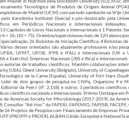
 em Master in Nutrition pela Stockholm University (SU), M.Sc. 
cessamento Tecnológico de Produtos de Origem Animal (POA) p
omplutense de Madrid (UCM) com período sanduíche na Vrije Un
pelo Karolinska Institutet (Suécia) e pós-doutorado pela Unive
íficos em Periódicos Nacionais e Internacionais indexado
 13 Capítulos de Livros Nacionais e Internacionais e 1 Patente. S
ce h = 26; i10 = 75). Orientou/supervisionou mais de 120 alunos/p
specialização, 26 Bolsistas de Iniciação Científica, 4 Bolsistas 
Vários desses orientados são atualmente professores e/ou pesq
 UFBA, UFMT, UFOB, IFPB e IFAL) e Internacionais (UK e 
Exército), Empresas Nacionais (JBS e Rica) e Internacionais 
autorias de trabalhos científicos. Mantém colaborações interna
ucky (USA), Ghent University (Belgium), University of Copenhage
cnológico de la Carne (España), University of Fort Hare (Sout
. Líder de dois grupos de pesquisa no CNPq. Organizou 9 e M
itorial da PeerJ (IF: 2.118) e outros 3 periódicos científicos 
iódicos científicos nacionais e internacionais. Prêmio Destaque e
ro da American Society for Microbiology (2017-2019), da Ameri
19). Consultor "Ad-Hoc" da FAPERJ, FAPEMIG, FAPESB, FACEP
de 26 Projetos de Pesquisa com Financiamento de Empresas Priva
FF (PROPPI e PROEX), ALBAN (União Européia) e National Scie