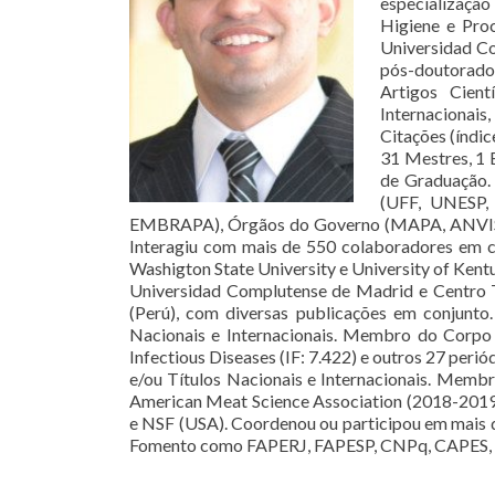
especialização
Higiene e Pro
Universidad C
pós-doutorado 
Artigos Cient
Internacionais,
Citações (índi
31 Mestres, 1 E
de Graduação. 
(UFF, UNESP,
EMBRAPA), Órgãos do Governo (MAPA, ANVISA e 
Interagiu com mais de 550 colaboradores em co-
Washigton State University e University of Kent
Universidad Complutense de Madrid e Centro Te
(Perú), com diversas publicações em conjunto
Nacionais e Internacionais. Membro do Corpo Ed
Infectious Diseases (IF: 7.422) e outros 27 per
e/ou Títulos Nacionais e Internacionais. Memb
American Meat Science Association (2018-20
e NSF (USA). Coordenou ou participou em mais 
Fomento como FAPERJ, FAPESP, CNPq, CAPES, U