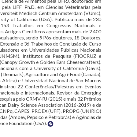
em Ciência de Alimentos pela UFRJ, doutorado em
ela UFF, Ph.D. em Ciencias Veterinarias pela
iversiteit Medisch Centrum Amsterdam (VUmc),
rsity of California (USA). Publicou mais de 230
s, 153 Trabalhos em Congressos Nacionais e
eus Artigos Científicos apresentam mais de 2.400
esquisadores, sendo 9 Pós-doutores, 18 Doutores,
de Extensão e 36 Trabalhos de Conclusão de Curso
uisadores em Universidades Públicas Nacionais
UNMSM), Institutos de Pesquisa (FIOCRUZ e
(Canopy Growth e Golden Ears Cheesecrafters).
cionais com a University of California (Davis),
n (Denmark), Agriculture and Agri-Food (Canada),
h Africa) e Universidad Nacional de San Marcos
inistrou 22 Conferências/Palestras em Eventos
nacionais e internacionais. Revisor da Emerging
m Pesquisa pelo CRMV-RJ (2015) e mais 32 Prêmios
can Dairy Science Association (2016-2019) e da
E, CNPq, CAPES, PROEX (UFF), PROPG (UNIRIO)
das (Ambev, Pepsico e Petrobrás) e Agências de
nce Foundation (USA).