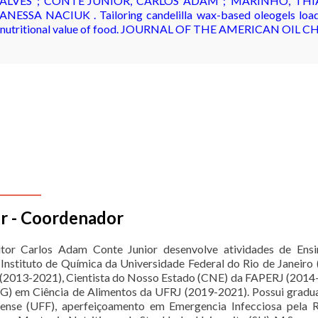
ALVES ; CONTE'JUNIOR, CARLOS ADAM ; MARINHO, THIAG
SSA NACIUK . Tailoring candelilla wax-based oleogels loade
ease nutritional value of food. JOURNAL OF THE AMERICAN OIL CH
or - Coordenador
tor Carlos Adam Conte Junior desenvolve atividades de Ens
Instituto de Química da Universidade Federal do Rio de Janeiro
(2013-2021), Cientista do Nosso Estado (CNE) da FAPERJ (2014
) em Ciência de Alimentos da UFRJ (2019-2021). Possui gradua
nense (UFF), aperfeiçoamento em Emergencia Infecciosa pela