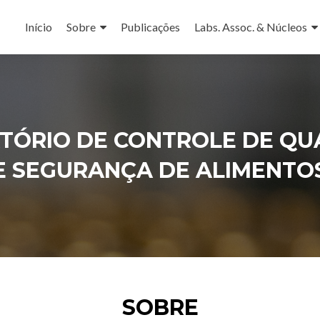
Pular
para
Início
Sobre
Publicações
Labs. Assoc. & Núcleos
o
conteúdo
TÓRIO DE CONTROLE DE QU
E SEGURANÇA DE ALIMENTO
SOBRE