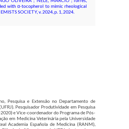
O OLIVEIRA ; NELE, MÁRCIO ; Torres,
d with α-tocopherol to mimic rheological
EMISTS SOCIETY, v. 2024, p. 1, 2024.
ino, Pesquisa e Extensão no Departamento de
 (UFRJ). Pesquisador Produtividade em Pesquisa
-2020) e Vice-coordenador do Programa de Pós-
ção em Medicina Veterinária pela Universidade
 Real Academia Española de Medicina (RANM),