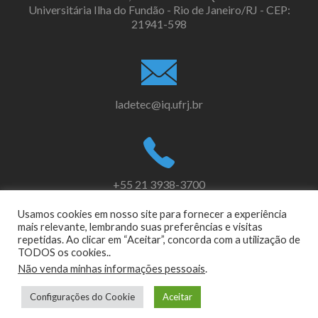
Universitária Ilha do Fundão - Rio de Janeiro/RJ - CEP:
21941-598
ladetec@iq.ufrj.br
+55 21 3938-3700
Usamos cookies em nosso site para fornecer a experiência
mais relevante, lembrando suas preferências e visitas
repetidas. Ao clicar em “Aceitar”, concorda com a utilização de
Link
Link
TODOS os cookies..
do
do
Não venda minhas informações pessoais
.
Facebook
Instagram
LADETEC
Configurações do Cookie
Aceitar
Zerif Lite
desenvolvido por
ThemeIsle