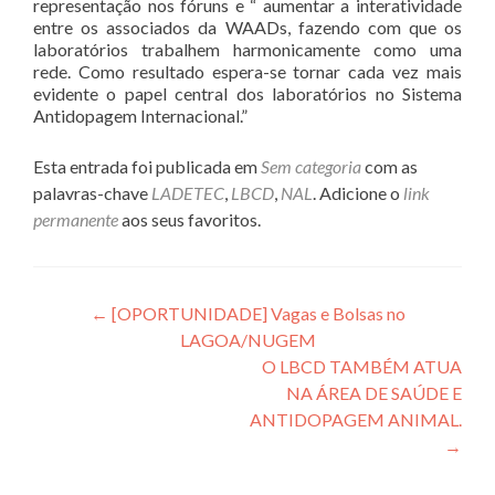
representação nos fóruns e “ aumentar a interatividade
entre os associados da WAADs, fazendo com que os
laboratórios trabalhem harmonicamente como uma
rede. Como resultado espera-se tornar cada vez mais
evidente o papel central dos laboratórios no Sistema
Antidopagem Internacional.”
Esta entrada foi publicada em
Sem categoria
com as
palavras-chave
LADETEC
,
LBCD
,
NAL
. Adicione o
link
permanente
aos seus favoritos.
Navegação
←
[OPORTUNIDADE] Vagas e Bolsas no
LAGOA/NUGEM
de
O LBCD TAMBÉM ATUA
Post
NA ÁREA DE SAÚDE E
ANTIDOPAGEM ANIMAL.
→