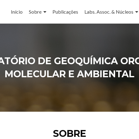
Pular
para
Início
Sobre
Publicações
Labs. Assoc. & Núcleos
o
conteúdo
TÓRIO DE GEOQUÍMICA OR
MOLECULAR E AMBIENTAL
SOBRE