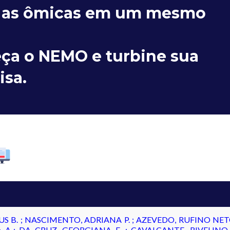
 as ômicas em um mesmo
ça o NEMO e turbine sua
isa.
IUS B. ; NASCIMENTO, ADRIANA P. ; AZEVEDO, RUFINO NETO A
a A. ; DA CRUZ, GEORGIANA F. ; CAVALCANTE, RIVELINO