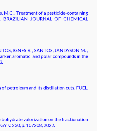
us, M.C. . Treatment of a pesticide-containing
 reuse. BRAZILIAN JOURNAL OF CHEMICAL
NTOS, IGNES R. ; SANTOS, JANDYSON M. ;
ker, aromatic, and polar compounds in the
3.
 petroleum and its distillation cuts. FUEL,
rbohydrate valorization on the fractionation
, v. 230, p. 107208, 2022.