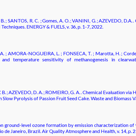
 B. ; SANTOS, R. C. ; Gomes, A. O. ; VANINI, G. ; AZEVEDO, D.A. 
l Techniques. ENERGY & FUELS, v. 36, p. 1-7, 2022.
 M.A. ; AMORA-NOGUEIRA, L. ; FONSECA, T. ; Marotta, H. ; Corde
s and temperature sensitivity of methanogenesis in clearw
V. B. ; AZEVEDO, D. A. ; ROMEIRO, G. A. . Chemical Evaluation via
 Slow Pyrolysis of Passion Fruit Seed Cake. Waste and Biomass Valo
on ground-level ozone formation by emission characterization of 
n Rio de Janeiro, Brazil. Air Quality Atmosphere and Health, v. 14, p