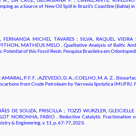
umping as a Source of New Oil Spill in Brazil’s Coastline (Ba
 FERNANDA MICHEL TAVARES ; SILVA, RAQUEL VIEIRA
THON, MATHEUS MELO . Qualitative Analysis of Baltic Ambe
otential of this Fossil Resin. Pesquisa Brasileira em Odontopediatr
 ; AMARAL, P. F. F. ; AZEVEDO, D. A. ; COELHO, M. A. Z. . Biosurf
ocarbons from Crude Petroleum by Yarrowia lipolytica IMUFRJ. Fer
S DE SOUZA, PRISCILLA ; TOZZI WURZLER, GLEICIELLE ; T
T NORONHA, FABIO . Reductive Catalytic Fractionation of Li
try & Engineering, v. 11, p. 67-77, 2023.