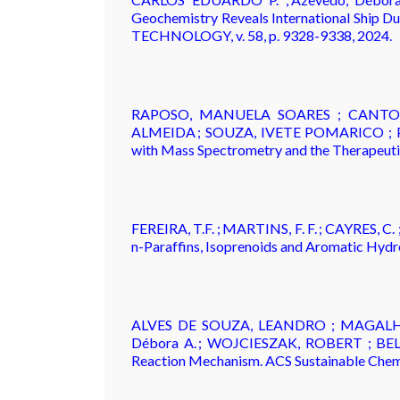
Geochemistry Reveals International Ship D
TECHNOLOGY, v. 58, p. 9328-9338, 2024.
RAPOSO, MANUELA SOARES ; CANTO,
ALMEIDA ; SOUZA, IVETE POMARICO ; PI
with Mass Spectrometry and the Therapeutic P
FEREIRA, T.F. ; MARTINS, F. F. ; CAYRES, C.
n-Paraffins, Isoprenoids and Aromatic Hydr
ALVES DE SOUZA, LEANDRO ; MAGALHÃE
Débora A. ; WOJCIESZAK, ROBERT ; BELLO
Reaction Mechanism. ACS Sustainable Chemis