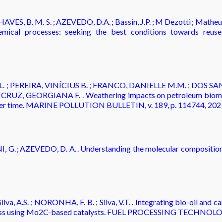
 CHAVES, B. M. S. ; AZEVEDO, D.A. ; Bassin, J.P. ; M Dezotti ; Mathe
chemical processes: seeking the best conditions towards
. ; PEREIRA, VINÍCIUS B. ; FRANCO, DANIELLE M.M. ; DOS SA
 CRUZ, GEORGIANA F. . Weathering impacts on petroleum biomar
il over time. MARINE POLLUTION BULLETIN, v. 189, p. 114744, 202
G. ; AZEVEDO, D. A. . Understanding the molecular composition of
, A.S. ; NORONHA, F. B. ; Silva, V.T. . Integrating bio-oil and ca
cess using Mo2C-based catalysts. FUEL PROCESSING TECHNOLOGY