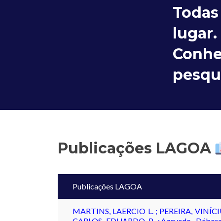
Todas
lugar.
Conhe
pesqu
Publicações LAGOA
Publicações LAGOA
MARTINS, LAERCIO L. ; PEREIRA, VINÍC
CARLOS EDUARDO P. ; Azevedo, Débor