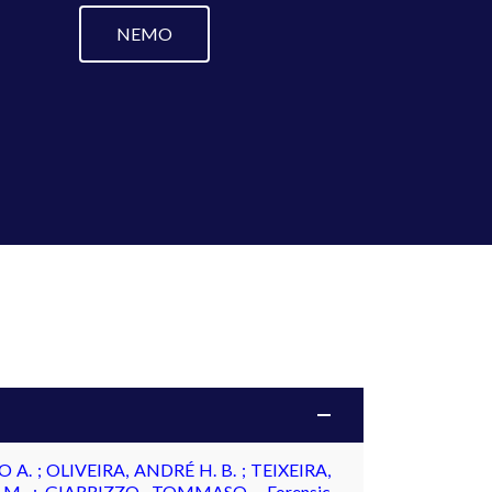
NEMO
. ; OLIVEIRA, ANDRÉ H. B. ; TEIXEIRA,
 M. ; GIARRIZZO, TOMMASO . Forensic