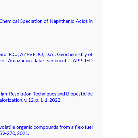
. Chemical Speciation of Naphthenic Acids in
iro, R.C. ; AZEVEDO, D.A. . Geochemistry of
ater Amazonian lake sediments. APPLIED
 High-Resolution Techniques and Biopesticide
rization, v. 12, p. 1-1, 2022.
volatile organic compounds from a flex-fuel
. 259-270, 2021.