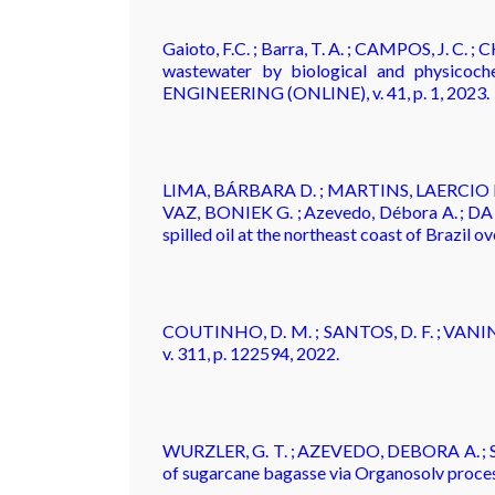
Gaioto, F.C. ; Barra, T. A. ; CAMPOS, J. C. ;
wastewater by biological and physico
ENGINEERING (ONLINE), v. 41, p. 1, 2023.
LIMA, BÁRBARA D. ; MARTINS, LAERCIO L
VAZ, BONIEK G. ; Azevedo, Débora A. ; DA
spilled oil at the northeast coast of Braz
COUTINHO, D. M. ; SANTOS, D. F. ; VANINI, 
v. 311, p. 122594, 2022.
WURZLER, G. T. ; AZEVEDO, DEBORA A. ; Silva
of sugarcane bagasse via Organosolv pro