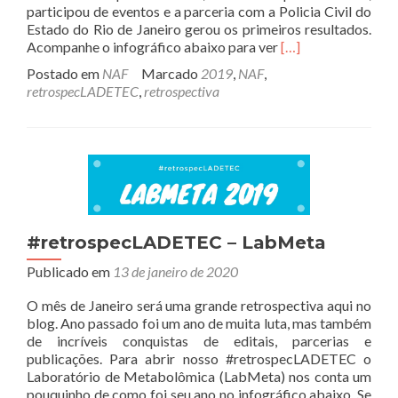
participou de eventos e a parceria com a Policia Civil do
Estado do Rio de Janeiro gerou os primeiros resultados.
Leia
Acompanhe o infográfico abaixo para ver
[…]
mais
Postado em
NAF
Marcado
2019
,
NAF
,
sobre#retrospec
retrospecLADETEC
,
retrospectiva
–
NAF
#retrospecLADETEC – LabMeta
Publicado em
13 de janeiro de 2020
O mês de Janeiro será uma grande retrospectiva aqui no
blog. Ano passado foi um ano de muita luta, mas também
de incríveis conquistas de editais, parcerias e
publicações. Para abrir nosso #retrospecLADETEC o
Laboratório de Metabolômica (LabMeta) nos conta um
pouquinho de como foi seu ano no infográfico abaixo. Se