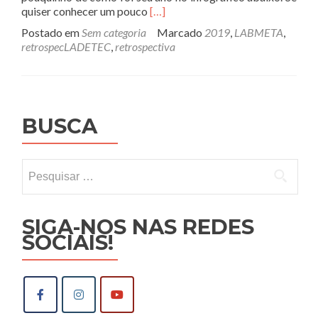
Leia
quiser conhecer um pouco
[…]
mais
Postado em
Sem categoria
Marcado
2019
,
LABMETA
,
sobre#retrospecLADETEC
retrospecLADETEC
,
retrospectiva
–
LabMeta
BUSCA
Pesquisar
por:
SIGA-NOS NAS REDES
SOCIAIS!