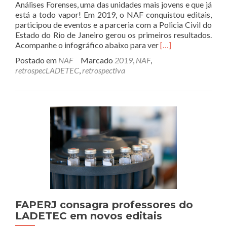
Análises Forenses, uma das unidades mais jovens e que já
está a todo vapor! Em 2019, o NAF conquistou editais,
participou de eventos e a parceria com a Policia Civil do
Estado do Rio de Janeiro gerou os primeiros resultados.
Leia
Acompanhe o infográfico abaixo para ver
[…]
mais
Postado em
NAF
Marcado
2019
,
NAF
,
sobre#retrospec
retrospecLADETEC
,
retrospectiva
–
NAF
FAPERJ consagra professores do
LADETEC em novos editais