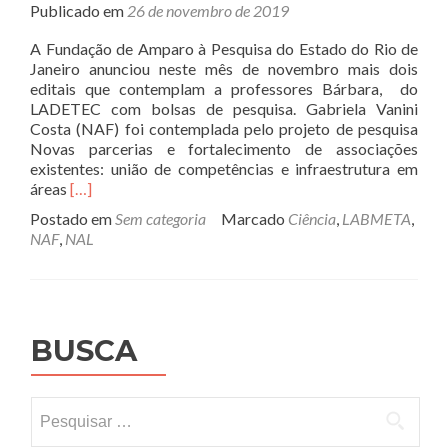
Publicado em
26 de novembro de 2019
A Fundação de Amparo à Pesquisa do Estado do Rio de
Janeiro anunciou neste mês de novembro mais dois
editais que contemplam a professores Bárbara, do
LADETEC com bolsas de pesquisa. Gabriela Vanini
Costa (NAF) foi contemplada pelo projeto de pesquisa
Novas parcerias e fortalecimento de associações
existentes: união de competências e infraestrutura em
Leia
áreas
[…]
mais
Postado em
Sem categoria
Marcado
Ciência
,
LABMETA
,
sobreFAPERJ
NAF
,
NAL
consagra
professores
do
LADETEC
em
BUSCA
novos
editais
Pesquisar
por: