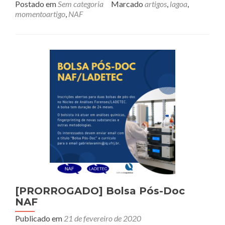
sobre[
Postado em
Sem categoria
Marcado
artigos
,
lagoa
,
ARTIGO]
momentoartigo
,
NAF
#03
[PRORROGADO] Bolsa Pós-Doc
NAF
Publicado em
21 de fevereiro de 2020