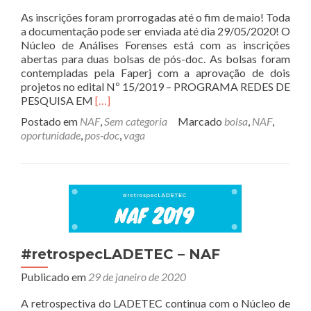
As inscrições foram prorrogadas até o fim de maio! Toda
a documentação pode ser enviada até dia 29/05/2020! O
Núcleo de Análises Forenses está com as inscrições
abertas para duas bolsas de pós-doc. As bolsas foram
contempladas pela Faperj com a aprovação de dois
projetos no edital Nº 15/2019 – PROGRAMA REDES DE
Leia
PESQUISA EM
[…]
mais
Postado em
NAF
,
Sem categoria
Marcado
bolsa
,
NAF
,
sobre[PRORROGADO]
oportunidade
,
pos-doc
,
vaga
Bolsa
Pós-
Doc
NAF
#retrospecLADETEC – NAF
Publicado em
29 de janeiro de 2020
A retrospectiva do LADETEC continua com o Núcleo de