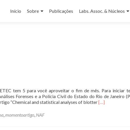
Pular
para
Início
Sobre
Publicações
Labs. Assoc. & Núcleos
o
conteúdo
EC tem 5 para você aproveitar o fim de mês. Para iniciar t
nálises Forenses e a Polícia Civil do Estado do Rio de Janeiro (
Leia
rtigo “Chemical and statistical analyses of blotter
[…]
mais
sobre[MOME
oa
,
momentoartigo
,
NAF
ARTIGO]
#03