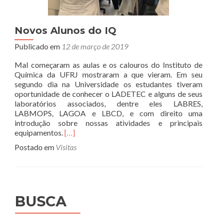
Novos Alunos do IQ
Publicado em
12 de março de 2019
Mal começaram as aulas e os calouros do Instituto de
Química da UFRJ mostraram a que vieram. Em seu
segundo dia na Universidade os estudantes tiveram
oportunidade de conhecer o LADETEC e alguns de seus
laboratórios associados, dentre eles LABRES,
LABMOPS, LAGOA e LBCD, e com direito uma
introdução sobre nossas atividades e principais
Leia
equipamentos.
[…]
mais
Postado em
Visitas
sobreNovos
Alunos
do
IQ
BUSCA