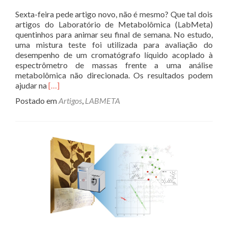
Sexta-feira pede artigo novo, não é mesmo? Que tal dois
artigos do Laboratório de Metabolômica (LabMeta)
quentinhos para animar seu final de semana. No estudo,
uma mistura teste foi utilizada para avaliação do
desempenho de um cromatógrafo líquido acoplado à
espectrômetro de massas frente a uma análise
metabolômica não direcionada. Os resultados podem
Leia
ajudar na
[…]
mais
Postado em
Artigos
,
LABMETA
sobre[MOMENTO
ARTIGO]
#5